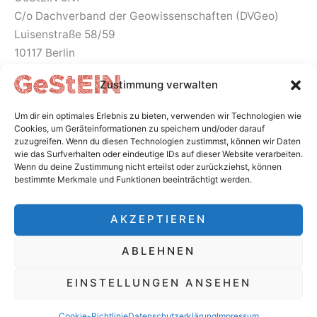
C/o Dachverband der Geowissenschaften (DVGeo)
Luisenstraße 58/59
10117 Berlin
Zustimmung verwalten
So erreichst du uns
Um dir ein optimales Erlebnis zu bieten, verwenden wir Technologien wie
Cookies, um Geräteinformationen zu speichern und/oder darauf
zuzugreifen. Wenn du diesen Technologien zustimmst, können wir Daten
wie das Surfverhalten oder eindeutige IDs auf dieser Website verarbeiten.
Wenn du deine Zustimmung nicht erteilst oder zurückziehst, können
bestimmte Merkmale und Funktionen beeinträchtigt werden.
EMAIL
AKZEPTIEREN
info@gestein.org
ABLEHNEN
Follow Us:
EINSTELLUNGEN ANSEHEN
I
F
L
P
Cookie-Richtlinie
Datenschutzerklärung
Impressum