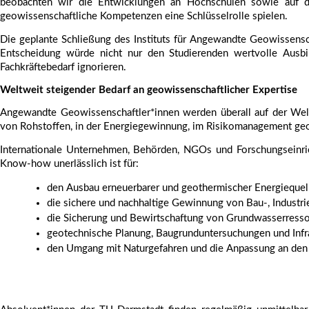
beobachten wir die Entwicklungen an Hochschulen sowie auf de
geowissenschaftliche Kompetenzen eine Schlüsselrolle spielen.
Die geplante Schließung des Instituts für Angewandte Geowissensch
Entscheidung würde nicht nur den Studierenden wertvolle Ausbi
Fachkräftebedarf ignorieren.
Weltweit steigender Bedarf an geowissenschaftlicher Expertise
Angewandte Geowissenschaftler*innen werden überall auf der Welt d
von Rohstoffen, in der Energiegewinnung, im Risikomanagement ge
Internationale Unternehmen, Behörden, NGOs und Forschungseinricht
Know-how unerlässlich ist für:
den Ausbau erneuerbarer und geothermischer Energiequel
die sichere und nachhaltige Gewinnung von Bau-, Industri
die Sicherung und Bewirtschaftung von Grundwasserress
geotechnische Planung, Baugrunduntersuchungen und Infr
den Umgang mit Naturgefahren und die Anpassung an den