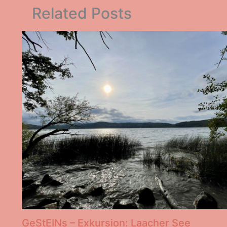
Related Posts
GeStEINs – Exkursion: Laacher See