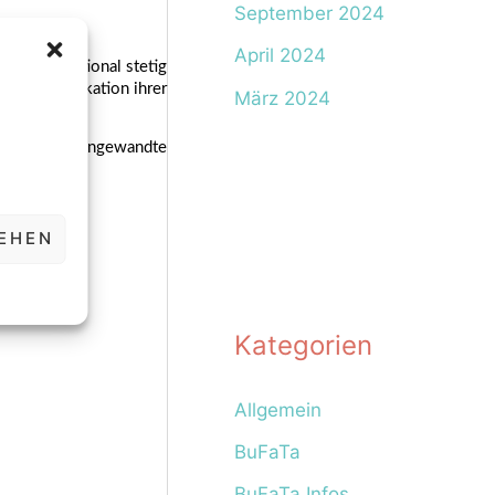
September 2024
April 2024
e international stetig 
er Qualifikation ihrer 
März 2024
ituts für Angewandte 
EHEN
nen
Kategorien
Allgemein
BuFaTa
BuFaTa Infos