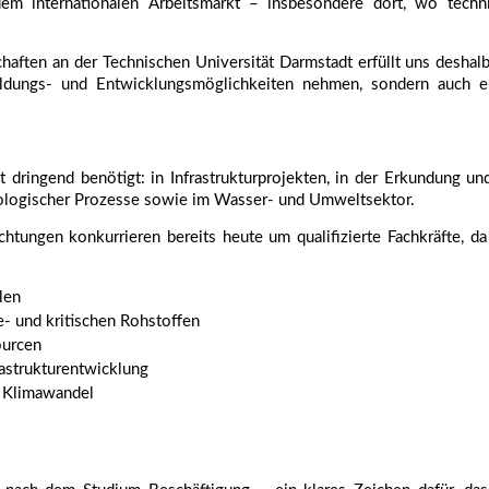
m internationalen Arbeitsmarkt – insbesondere dort, wo techn
aften an der Technischen Universität Darmstadt erfüllt uns deshalb
ldungs- und Entwicklungsmöglichkeiten nehmen, sondern auch ein
ringend benötigt: in Infrastrukturprojekten, in der Erkundung und
ologischer Prozesse sowie im Wasser- und Umweltsektor.
ungen konkurrieren bereits heute um qualifizierte Fachkräfte, da 
len
e- und kritischen Rohstoffen
ourcen
astrukturentwicklung
 Klimawandel