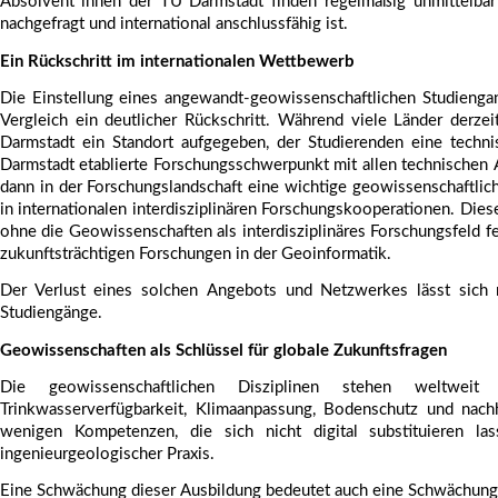
Absolvent*innen der TU Darmstadt finden regelmäßig unmittelbar 
nachgefragt und international anschlussfähig ist.
Ein Rückschritt im internationalen Wettbewerb
Die Einstellung eines angewandt-geowissenschaftlichen Studiengan
Vergleich ein deutlicher Rückschritt. Während viele Länder derze
Darmstadt ein Standort aufgegeben, der Studierenden eine technisch
Darmstadt etablierte Forschungsschwerpunkt mit allen technischen A
dann in der Forschungslandschaft eine wichtige geowissenschaftlic
in internationalen interdisziplinären Forschungskooperationen. Die
ohne die Geowissenschaften als interdisziplinäres Forschungsfeld f
zukunftsträchtigen Forschungen in der Geoinformatik.
Der Verlust eines solchen Angebots und Netzwerkes lässt sich
Studiengänge.
Geowissenschaften als Schlüssel für globale Zukunftsfragen
Die geowissenschaftlichen Disziplinen stehen weltweit i
Trinkwasserverfügbarkeit, Klimaanpassung, Bodenschutz und nach
wenigen Kompetenzen, die sich nicht digital substituieren las
ingenieurgeologischer Praxis.
Eine Schwächung dieser Ausbildung bedeutet auch eine Schwächung 