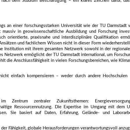
nach dem Studium Beschäftigung – ein klares Zeichen dafür, dass
gs an einer forschungsstarken Universität wie der TU Darmstadt wä
it massiv in geowissenschaftliche Ausbildung und Forschung invest
 orientierte, praxisnahe und interdisziplinäre Qualifikation ermög
nsätzen und fachlichem Wissen nicht in dieser Form wiederherstellb
he Institution mit ihrem gesamten Netzwerk sowohl in der regionale
ses Netzwerk ermöglicht der TU Darmstadt international, um Forschu
ehlt die Anschlussfähigkeit in vielen Forschungsbereichen, wie Klim
 nicht einfach kompensieren – weder durch andere Hochschulen 
m Zentrum zentraler Zukunftsthemen: Energieversorgung, R
haltige Ressourcennutzung. Die Expertise im Umgang mit dem Unt
sen. Sie basiert auf Daten, Erfahrung, Gelände- und Laborarbe
der Fähigkeit, globale Herausforderungen verantwortungsvoll anzu